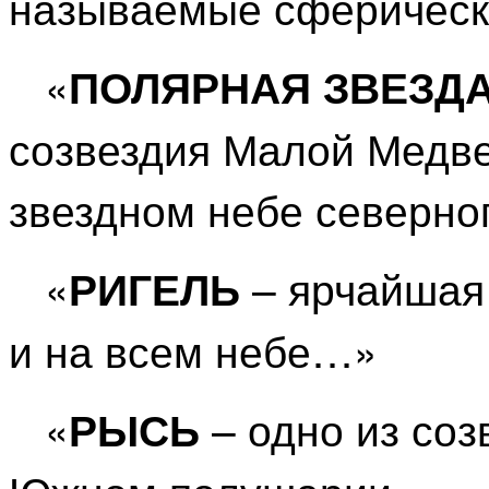
называемые сферическ
«
ПОЛЯРНАЯ ЗВЕЗД
созвездия Малой Медве
звездном небе северн
«
– ярчайшая 
РИГЕЛЬ
и на всем небе…»
«
– одно из соз
РЫСЬ