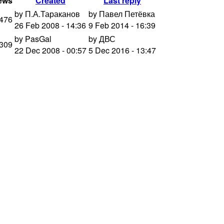
ews
Created
Last reply
by П.А.Тараканов
by Павел Петёвка
476
26 Feb 2008 - 14:36
9 Feb 2014 - 16:39
by PasGal
by ДВС
309
22 Dec 2008 - 00:57
5 Dec 2016 - 13:47